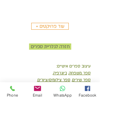
עוד פרויקטים +
חזרה לגלריית ספרים
עיצוב ספרים אישיים:
ספר משפחה
,
ביוגרפיה
,
ספר שירים
,
ספר צילומים/ציורים
,
ספר ילדים
,
ספר מתכונים
,
ספר זיכרון/הנצחה
,
ספר עיון
,
פרוזה
, ספר מסע, ועוד
Phone
Email
WhatsApp
Facebook
צרו קשר לתיאום פגישת יעוץ חינם:
09-9502596
054-5989991
liatpery62@gmail.com